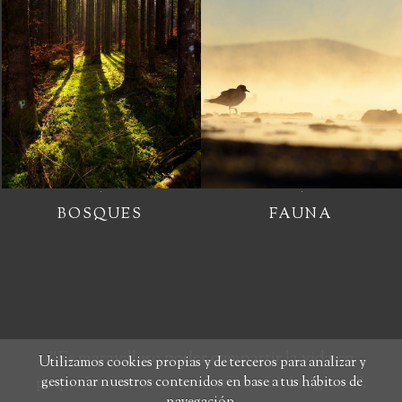
BOSQUES
FAUNA
"Es maravilloso poder compartir la vida en
Utilizamos cookies propias y de terceros para analizar y
pequeños extractos convertidos en imágenes".
gestionar nuestros contenidos en base a tus hábitos de